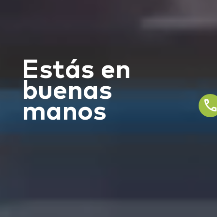
E
s
t
á
s
e
n
b
u